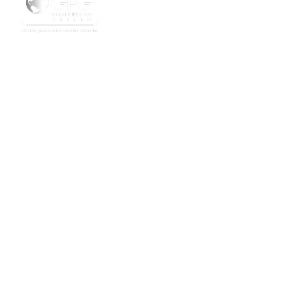
Contact
+32 495 57 60 66
Info@neyens-reizen.be
Kanaallaan 99
3960 Bree
BE 0797 842 915
Socials
Facebook
Instagram