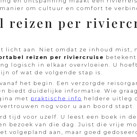
ing en ontspanning maakt een rivierrei
manier om cultuur en comfort te verbin
 reizen per rivierc
t licht aan. Niet omdat ze inhoud mist,
rtabel reizen per riviercruise
betekent 
ng logisch in elkaar overvloeien. U hoef
ijn of wat de volgende stap is.
vanaf het begin. Een verzorgde reisorg
n biedt duidelijke informatie. Wie graa
agina met
praktische info
heldere uitleg 
vertrouwen nog voor u aan boord stapt.
d tijd voor uzelf. U leest een boek in de 
een bezoek van die dag. Juist die vrije
niet volgepland aan, maar goed gedoseerd