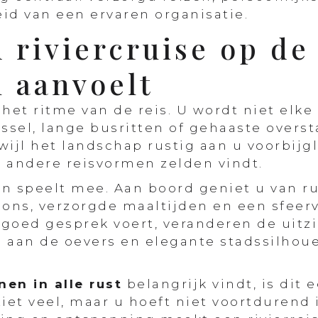
id van een ervaren organisatie.
riviercruise op de 
 aanvoelt
n het ritme van de reis. U wordt niet el
sel, lange busritten of gehaaste oversta
ijl het landschap rustig aan u voorbijgl
ij andere reisvormen zelden vindt.
en speelt mee. Aan boord geniet u van r
ns, verzorgde maaltijden en een sfeerv
n goed gesprek voert, veranderen de uitz
n aan de oevers en elegante stadssilho
en in alle rust
belangrijk vindt, is dit 
et veel, maar u hoeft niet voortdurend i