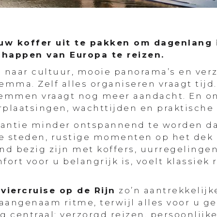
uw koffer uit te pakken om dagenlang 
chappen van Europa te reizen.
n naar cultuur, mooie panorama’s en ver
emma. Zelf alles organiseren vraagt tijd.
stemmen vraagt nog meer aandacht. En o
rplaatsingen, wachttijden en praktische
kantie minder ontspannend te worden da
he steden, rustige momenten op het dek
end bezig zijn met koffers, uurregelingen
fort voor u belangrijk is, voelt klassie
iviercruise op de Rijn
zo’n aantrekkelijk
aangenaam ritme, terwijl alles voor u ge
ng centraal: verzorgd reizen, persoonlijk