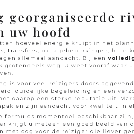
g georganiseerde ri
in uw hoofd
ten hoeveel energie kruipt in het pla
s, transfers, bagagebeperkingen, hotel
ragen allemaal aandacht. Bij een
volledi
k grotendeels weg. U weet vooraf waar u
even.
ng is voor veel reizigers doorslaggeven
heid, duidelijke begeleiding en een ver
et daarop een sterke reputatie uit. Mar
pak en zijn aandacht voor kwaliteit in el
e formules momenteel beschikbaar zijn, 
ar krijgt u meteen een goed beeld van de
n met oog voor de reiziger die liever ge