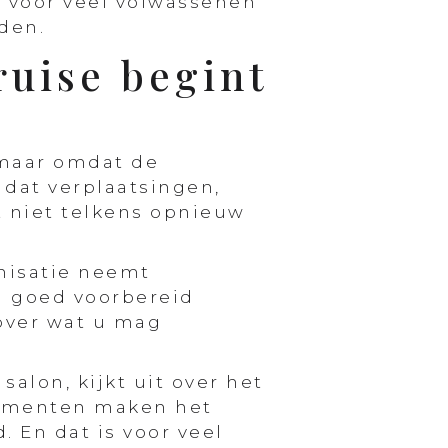
s voor veel volwassenen
den.
ruise begint
 maar omdat de
dat verplaatsingen,
t niet telkens opnieuw
anisatie neemt
g goed voorbereid
over wat u mag
salon, kijkt uit over het
 momenten maken het
. En dat is voor veel