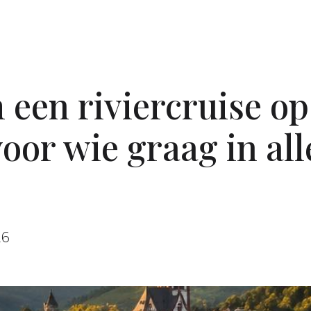
en riviercruise op 
voor wie graag in al
26