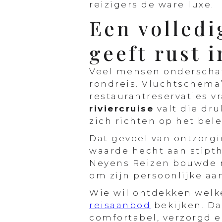
reizigers de ware luxe.
Een volledi
geeft rust 
Veel mensen onderschat
rondreis. Vluchtschema’
restaurantreservaties v
riviercruise
valt die dru
zich richten op het bel
Dat gevoel van ontzorgi
waarde hecht aan stipt
Neyens Reizen bouwde n
om zijn persoonlijke aan
Wie wil ontdekken welk
reisaanbod
bekijken. Da
comfortabel, verzorgd e