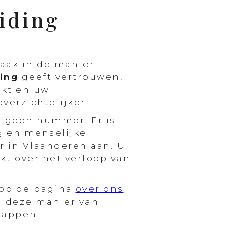
iding
vaak in de manier
ding
geeft vertrouwen,
ekt en uw
verzichtelijker.
ch geen nummer. Er is
g en menselijke
r in Vlaanderen aan. U
kt over het verloop van
 op de pagina
over ons
an deze manier van
stappen.