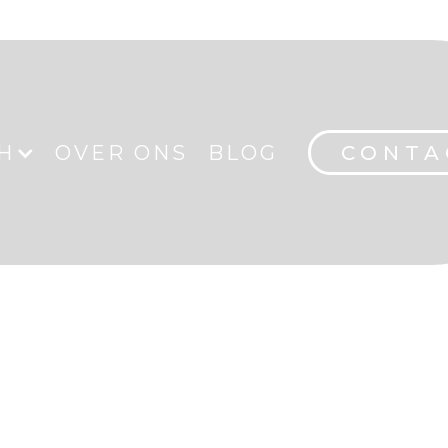
H
OVER ONS
BLOG
CONTA
NEYENS REIZE
REISBLOG